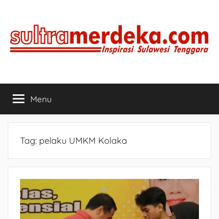
Skip
to
content
SULTRAMERDEKA.COM
Inspirasi
Sulawesi
Menu
Tenggara
Tag:
pelaku UMKM Kolaka