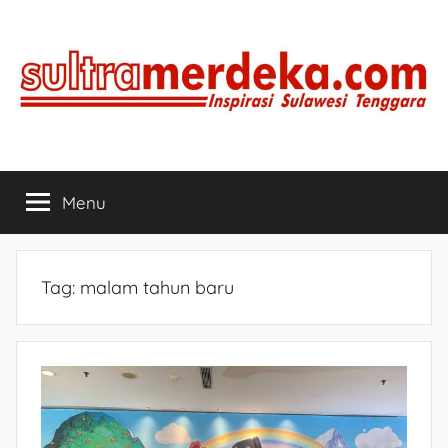
Skip
to
content
SULTRAMERDEKA.COM
Inspirasi
Sulawesi
Menu
Tenggara
Tag:
malam tahun baru