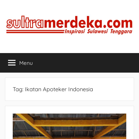
Skip
to
content
SULTRAMERDEKA.COM
Inspirasi
Sulawesi
Menu
Tenggara
Tag:
Ikatan Apoteker Indonesia