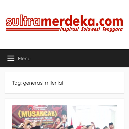
Skip
to
content
SULTRAMERDEKA.COM
Inspirasi
Sulawesi
Menu
Tenggara
Tag:
generasi milenial