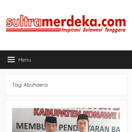
Skip
to
content
SULTRAMERDEKA.COM
Inspirasi
Sulawesi
Menu
Tenggara
Tag:
Abuhaera