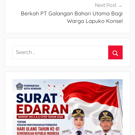
Next Post
Berkah PT Galangan Bahari Utama Bagi
Warga Lapuko Konsel
S
e
S
a
e
r
a
c
r
h
c
f
h
o
r
: